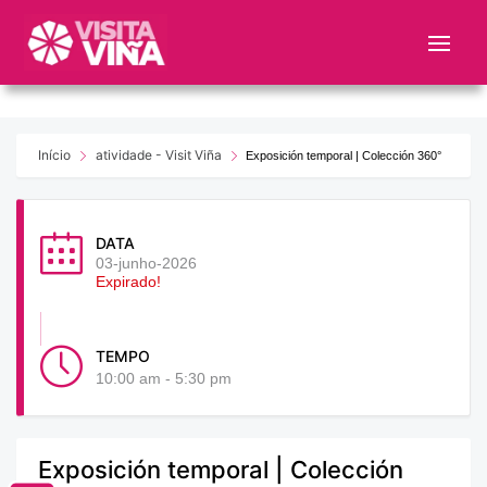
Nota:
este
sitio
web
incluye
un
Início
atividade - Visit Viña
Exposición temporal | Colección 360°
sistema
de
accesibilidad.
DATA
03-junho-2026
Expirado!
TEMPO
10:00 am - 5:30 pm
Exposición temporal | Colección