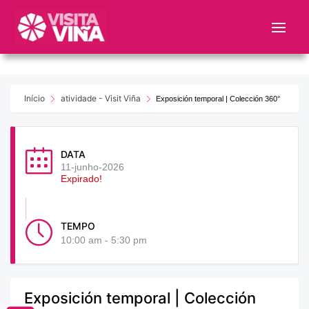
Nota:
este
sitio
web
incluye
un
Início
atividade - Visit Viña
Exposición temporal | Colección 360°
sistema
de
accesibilidad.
DATA
11-junho-2026
Expirado!
TEMPO
10:00 am - 5:30 pm
Exposición temporal | Colección