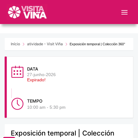
Nota:
este
sitio
web
incluye
un
Início
atividade - Visit Viña
Exposición temporal | Colección 360°
sistema
de
accesibilidad.
DATA
27-junho-2026
Expirado!
TEMPO
10:00 am - 5:30 pm
Exposición temporal | Colección