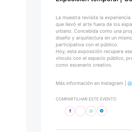
personas
con
discapacidad
La muestra revisita la experiencia
visual
que llevó el arte fuera de los esp
que
urbano. Concebida como una propues
están
diseño y arquitectura en un mismo
usando
participativa con el público.
un
Hoy, esta exposición recupera ese 
lector
vínculo con el espacio público, p
de
como escenario creativo.
pantalla;
Presione
Control-
Más información en Instagram |
@
F10
para
COMPARTILHAR ESTE EVENTO
abrir
un
menú
de
accesibilidad.