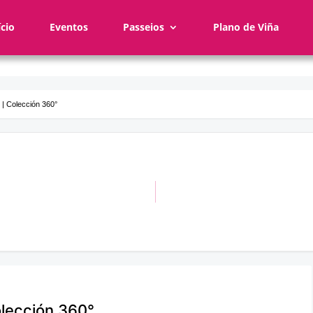
ício
Eventos
Passeios
Plano de Viña
 | Colección 360°
olección 360°