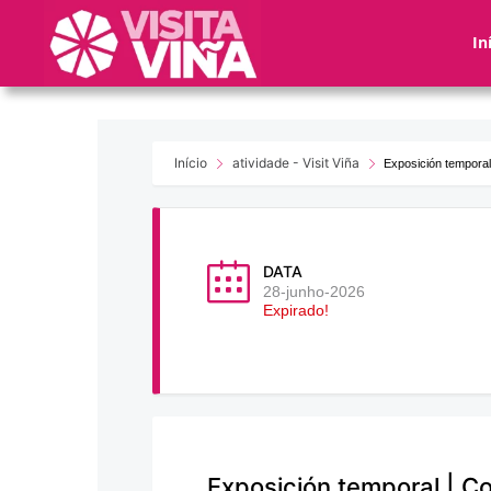
Nota:
este
In
sitio
web
incluye
un
sistema
Início
atividade - Visit Viña
Exposición temporal
de
accesibilidad.
Presione
Control-
DATA
F11
28-junho-2026
Expirado!
para
ajustar
el
sitio
web
a
las
Exposición temporal | C