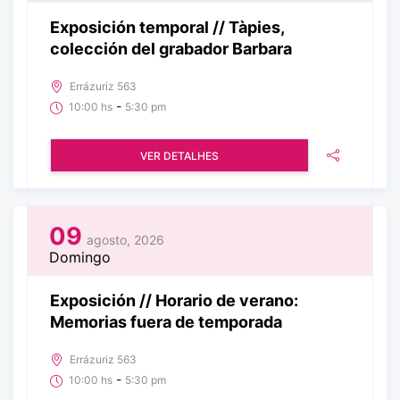
Exposición temporal // Tàpies,
colección del grabador Barbara
Errázuriz 563
-
10:00 hs
5:30 pm
VER DETALHES
09
agosto, 2026
Domingo
Exposición // Horario de verano:
Memorias fuera de temporada
Errázuriz 563
-
10:00 hs
5:30 pm