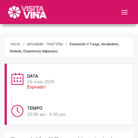
Nota:
este
sitio
web
incluye
un
Início
atividade - Visit Viña
Exposición // Tunga, Vocabulario,
sistema
Símbolo, Experiencia Valparaíso
de
accesibilidad.
DATA
24-maio-2026
Expirado!
TEMPO
10:00 am - 5:30 pm