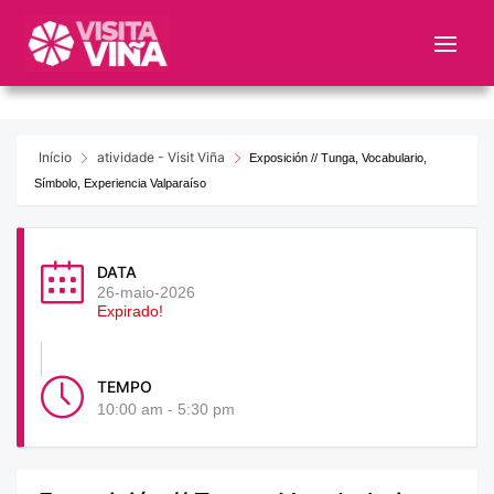
Nota:
este
sitio
web
incluye
un
Início
atividade - Visit Viña
Exposición // Tunga, Vocabulario,
sistema
Símbolo, Experiencia Valparaíso
de
accesibilidad.
DATA
26-maio-2026
Expirado!
TEMPO
10:00 am - 5:30 pm