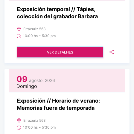
Exposición temporal // Tàpies,
colección del grabador Barbara
Errázuriz 563
-
10:00 hs
5:30 pm
VER DETALHES
09
agosto, 2026
Domingo
Exposición // Horario de verano:
Memorias fuera de temporada
Errázuriz 563
-
10:00 hs
5:30 pm