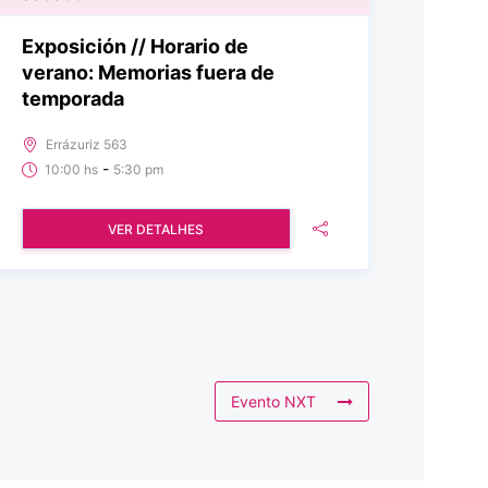
Exposición // Horario de
verano: Memorias fuera de
temporada
Errázuriz 563
-
10:00 hs
5:30 pm
VER DETALHES
Evento NXT