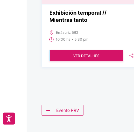
Exhibición temporal //
Mientras tanto
Errázuriz 563
-
10:00 hs
5:30 pm
VER DETALHES
Evento PRV
Accesibilidad