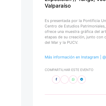
personas
Valparaíso
con
discapacidad
visual
Es presentada por la Pontificia Un
que
Centro de Estudios Patrimoniales,
están
ofrece una muestra gráfica del ar
usando
etapas de su creación, junto con
un
del Mar y la PUCV.
lector
de
pantalla;
Más información en Instagram |
@
Presione
Control-
COMPARTILHAR ESTE EVENTO
F10
para
abrir
un
menú
de
accesibilidad.