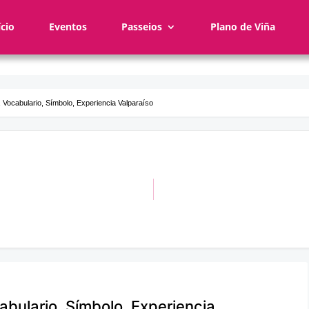
ício
Eventos
Passeios
Plano de Viña
, Vocabulario, Símbolo, Experiencia Valparaíso
abulario, Símbolo, Experiencia