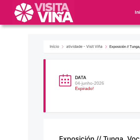
Nota:
este
In
sitio
web
incluye
un
sistema
Início
atividade - Visit Viña
Exposición // Tunga
de
accesibilidad.
Presione
Control-
DATA
F11
04-junho-2026
Expirado!
para
ajustar
el
sitio
web
a
las
Exposición // Tunga, Voc