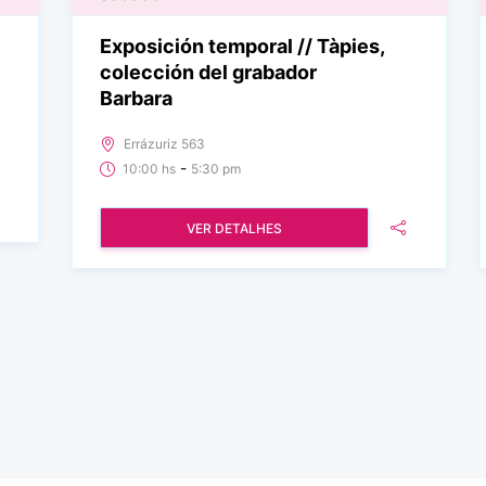
Exposición temporal // Tàpies,
colección del grabador
Barbara
Errázuriz 563
-
10:00 hs
5:30 pm
VER DETALHES