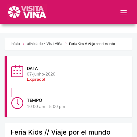
Nota:
este
sitio
web
incluye
un
Início
atividade - Visit Viña
Feria Kids // Viaje por el mundo
sistema
de
accesibilidad.
DATA
07-junho-2026
Expirado!
TEMPO
10:00 am - 5:00 pm
Feria Kids // Viaje por el mundo