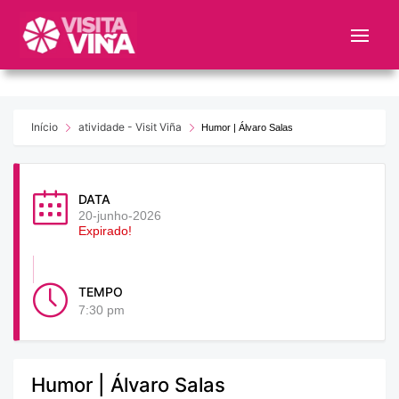
Nota:
este
sitio
web
incluye
un
Início
atividade - Visit Viña
Humor | Álvaro Salas
sistema
de
accesibilidad.
DATA
20-junho-2026
Expirado!
TEMPO
7:30 pm
Humor | Álvaro Salas