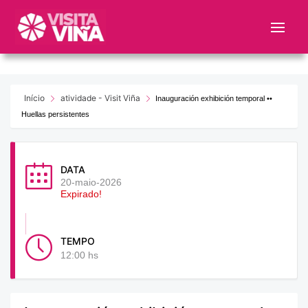
Nota:
este
sitio
web
incluye
un
Início
atividade - Visit Viña
Inauguración exhibición temporal ••
sistema
Huellas persistentes
de
accesibilidad.
DATA
20-maio-2026
Expirado!
TEMPO
12:00 hs