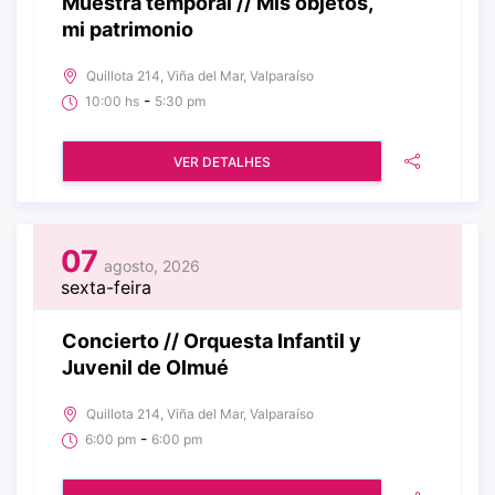
Muestra temporal // Mis objetos,
mi patrimonio
Quillota 214, Viña del Mar, Valparaíso
-
10:00 hs
5:30 pm
VER DETALHES
07
agosto, 2026
sexta-feira
Concierto // Orquesta Infantil y
Juvenil de Olmué
Quillota 214, Viña del Mar, Valparaíso
-
6:00 pm
6:00 pm