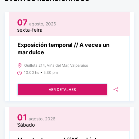
07
agosto, 2026
sexta-feira
Exposición temporal // A veces un
mar dulce
Quillota 214, Viña del Mar, Valparaíso
-
10:00 hs
5:30 pm
VER DETALHES
01
agosto, 2026
Sábado