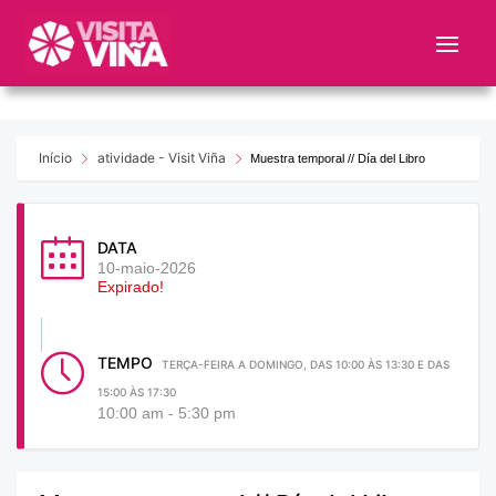
Nota:
este
sitio
web
incluye
un
Início
atividade - Visit Viña
Muestra temporal // Día del Libro
sistema
de
accesibilidad.
DATA
10-maio-2026
Expirado!
TEMPO
TERÇA-FEIRA A DOMINGO, DAS 10:00 ÀS 13:30 E DAS
15:00 ÀS 17:30
10:00 am - 5:30 pm