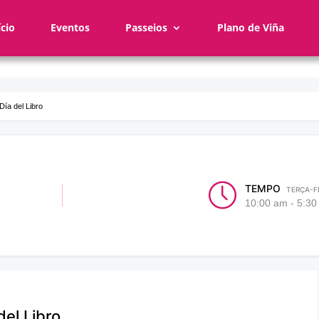
ício
Eventos
Passeios
Plano de Viña
Día del Libro
TEMPO
TERÇA-FE
10:00 am - 5:3
del Libro