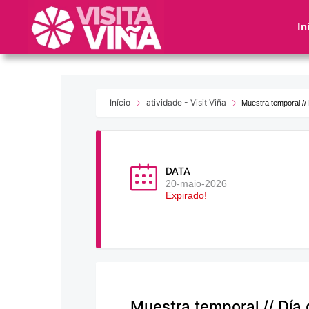
Nota:
este
In
sitio
web
incluye
un
sistema
Início
atividade - Visit Viña
Muestra temporal // 
de
accesibilidad.
Presione
Control-
DATA
F11
20-maio-2026
Expirado!
para
ajustar
el
sitio
web
a
las
Muestra temporal // Día 