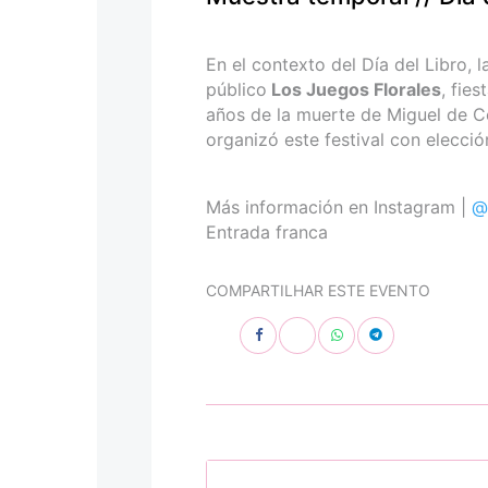
personas
con
discapacidad
En el contexto del Día del Libro, 
visual
público
Los Juegos Florales
, fie
que
años de la muerte de Miguel de C
están
organizó este festival con elecció
usando
un
lector
Más información en Instagram |
@
de
Entrada franca
pantalla;
Presione
COMPARTILHAR ESTE EVENTO
Control-
F10
para
abrir
un
menú
de
accesibilidad.