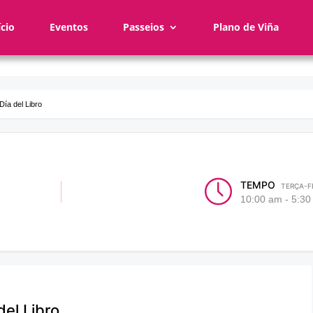
ício
Eventos
Passeios
Plano de Viña
Día del Libro
TEMPO
TERÇA-FE
10:00 am - 5:3
del Libro