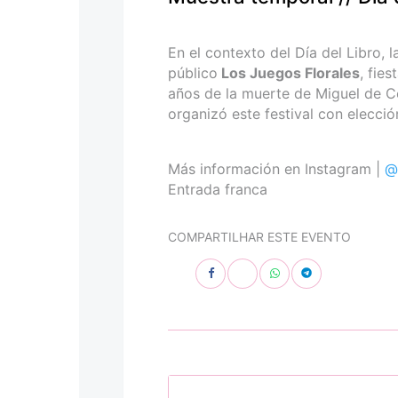
personas
con
discapacidad
En el contexto del Día del Libro, 
visual
público
Los Juegos Florales
, fie
que
años de la muerte de Miguel de C
están
organizó este festival con elecció
usando
un
lector
Más información en Instagram |
@
de
Entrada franca
pantalla;
Presione
COMPARTILHAR ESTE EVENTO
Control-
F10
para
abrir
un
menú
de
accesibilidad.