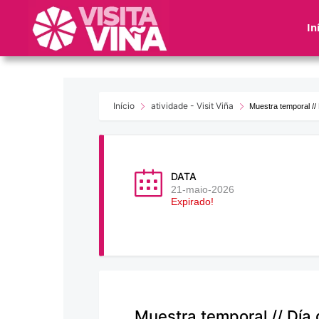
Nota:
este
In
sitio
web
incluye
un
sistema
Início
atividade - Visit Viña
Muestra temporal // 
de
accesibilidad.
Presione
Control-
DATA
F11
21-maio-2026
Expirado!
para
ajustar
el
sitio
web
a
las
Muestra temporal // Día 