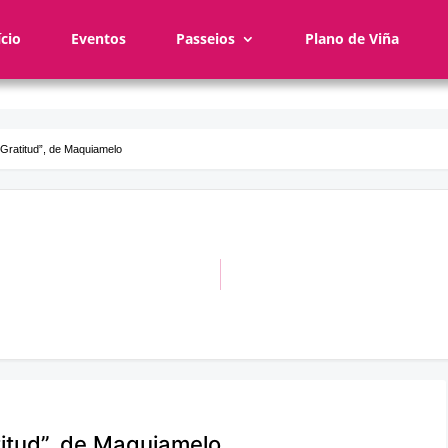
ício
Eventos
Passeios
Plano de Viña
“Gratitud”, de Maquiamelo
titud”, de Maquiamelo