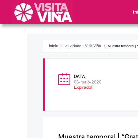
Nota:
este
In
sitio
web
incluye
un
sistema
Início
atividade - Visit Viña
Muestra temporal | 
de
accesibilidad.
Presione
Control-
DATA
F11
06-maio-2026
Expirado!
para
ajustar
el
sitio
web
a
las
Muestra temporal | “Gra