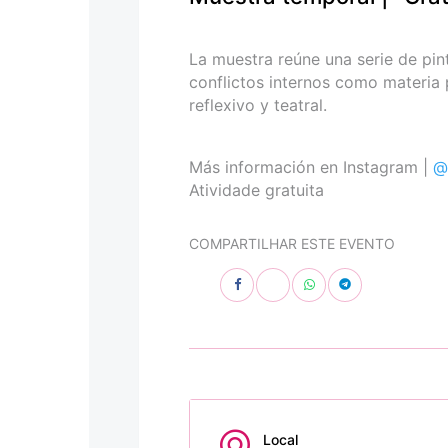
personas
con
discapacidad
La muestra reúne una serie de pin
visual
conflictos internos como materia 
que
reflexivo y teatral.
están
usando
un
Más información en Instagram |
@
lector
Atividade gratuita
de
pantalla;
COMPARTILHAR ESTE EVENTO
Presione
Control-
F10
para
abrir
un
menú
de
accesibilidad.
Local