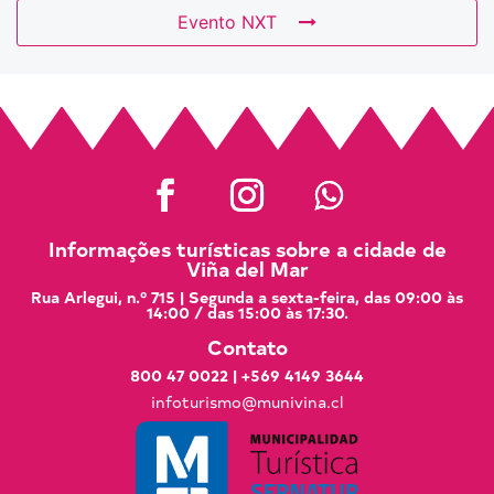
Evento NXT
Informações turísticas sobre a cidade de
Viña del Mar
Rua Arlegui, n.º 715 | Segunda a sexta-feira, das 09:00 às
14:00 / das 15:00 às 17:30.
Contato
800 47 0022
|
+569 4149 3644
infoturismo@munivina.cl