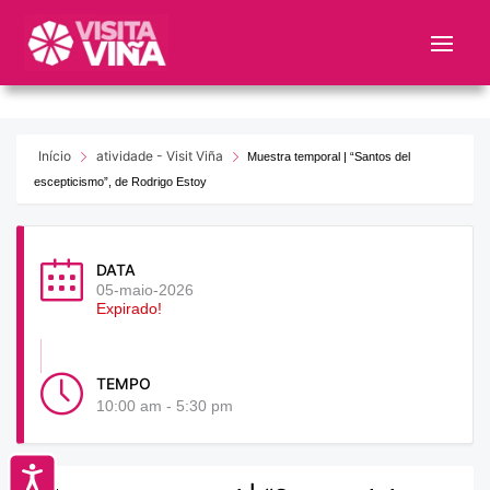
Nota:
este
sitio
web
incluye
un
Início
atividade - Visit Viña
Muestra temporal | “Santos del
sistema
escepticismo”, de Rodrigo Estoy
de
accesibilidad.
DATA
05-maio-2026
Expirado!
TEMPO
10:00 am - 5:30 pm
Accesibilidad