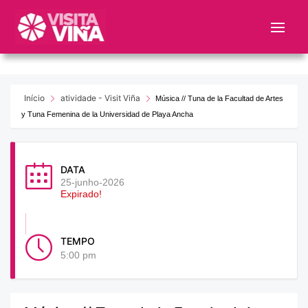
Nota:
este
sitio
web
incluye
un
Início
atividade - Visit Viña
Música // Tuna de la Facultad de Artes
sistema
y Tuna Femenina de la Universidad de Playa Ancha
de
accesibilidad.
DATA
25-junho-2026
Expirado!
TEMPO
5:00 pm