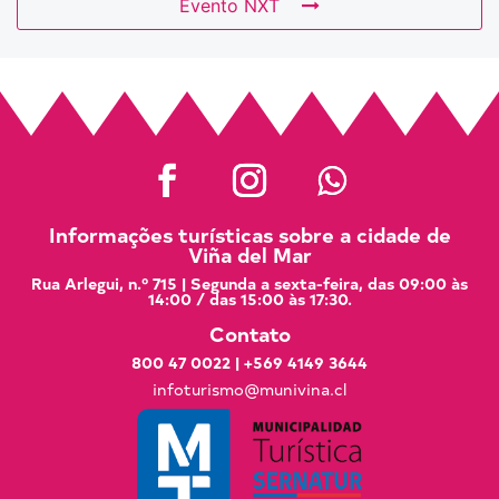
Evento NXT
Informações turísticas sobre a cidade de
Viña del Mar
Rua Arlegui, n.º 715 | Segunda a sexta-feira, das 09:00 às
14:00 / das 15:00 às 17:30.
Contato
800 47 0022
|
+569 4149 3644
infoturismo@munivina.cl