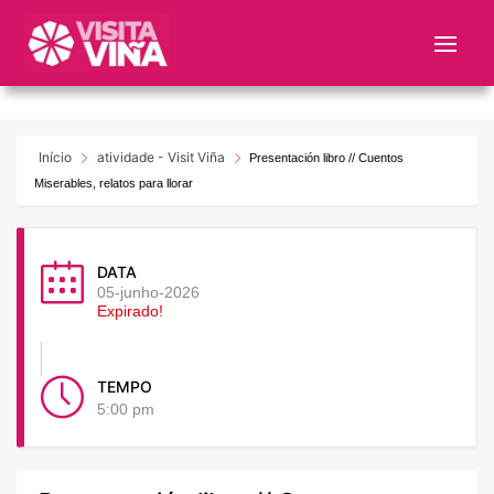
Nota:
este
sitio
web
incluye
un
Início
atividade - Visit Viña
Presentación libro // Cuentos
sistema
Miserables, relatos para llorar
de
accesibilidad.
DATA
05-junho-2026
Expirado!
TEMPO
5:00 pm