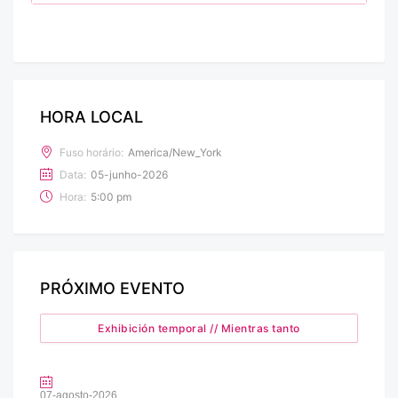
HORA LOCAL
Fuso horário:
America/New_York
Data:
05-junho-2026
Hora:
5:00 pm
PRÓXIMO EVENTO
Exhibición temporal // Mientras tanto
07-agosto-2026