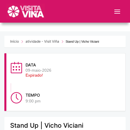
Nota:
este
sitio
web
incluye
un
Início
atividade - Visit Viña
Stand Up | Vicho Viciani
sistema
de
accesibilidad.
DATA
09-maio-2026
Expirado!
TEMPO
9:00 pm
Stand Up | Vicho Viciani