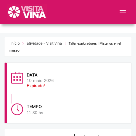
Nota:
este
sitio
web
incluye
un
Início
atividade - Visit Viña
Taller exploradores | Misterios en el
sistema
museo
de
accesibilidad.
DATA
10-maio-2026
Expirado!
TEMPO
11:30 hs