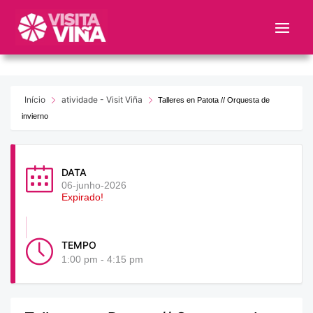
Nota:
este
sitio
web
incluye
un
Início
atividade - Visit Viña
Talleres en Patota // Orquesta de
sistema
invierno
de
accesibilidad.
DATA
06-junho-2026
Expirado!
TEMPO
1:00 pm - 4:15 pm