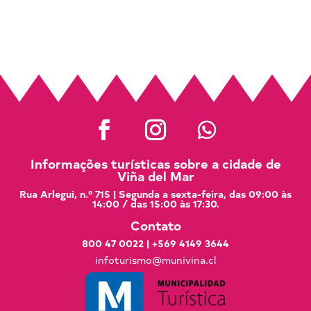
Informações turísticas sobre a cidade de
Viña del Mar
Rua Arlegui, n.º 715 | Segunda a sexta-feira, das 09:00 às
14:00 / das 15:00 às 17:30.
Contato
800 47 0022
|
+569 4149 3644
infoturismo@munivina.cl