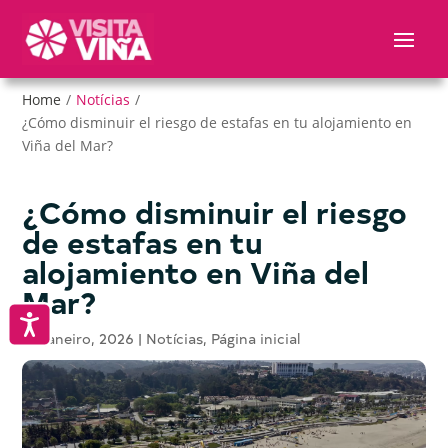
Nota:
este
sitio
web
Home
/
Notícias
/
incluye
¿Cómo disminuir el riesgo de estafas en tu alojamiento en
un
Viña del Mar?
sistema
de
accesibilidad.
¿Cómo disminuir el riesgo
de estafas en tu
alojamiento en Viña del
Mar?
Accesibilidad
28 janeiro, 2026
|
Notícias
,
Página inicial