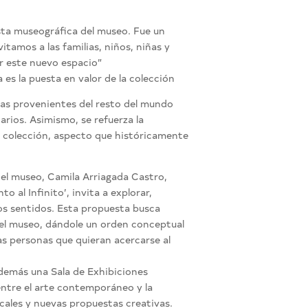
sta museográfica del museo. Fue un
itamos a las familias, niños, niñas y
er este nuevo espacio”
 es la puesta en valor de la colección
ras provenientes del resto del mundo
tarios. Asimismo, se refuerza la
a colección, aspecto que históricamente
del museo, Camila Arriagada Castro,
 al Infinito’, invita a explorar,
los sentidos. Esta propuesta busca
 del museo, dándole un orden conceptual
as personas que quieran acercarse al
demás una Sala de Exhibiciones
entre el arte contemporáneo y la
cales y nuevas propuestas creativas.