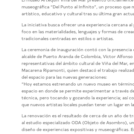
museográfica “Del Punto al Infinito”, un proceso que 
artístico, educativo y cultural tras su última gran actu
La iniciativa busca ofrecer una experiencia cercana al
foco en las materialidades, lenguajes y formas de crea
tradicionales centradas en estilos o artistas.
La ceremonia de inauguración contó con la presencia 
alcalde de Puerto Aranda de Colombia, Víctor Alfonso 
representativas del ámbito cultural de Viña del Mar, en
Macarena Ripamonti, quien destacó el trabajo realizado
del espacio para las nuevas generaciones:
“Hoy estamos estrenando un nuevo museo en términos
espacio en donde se permite experimentar a través del
técnica, pero tocando y gozando la experiencia; así c
que nuevos artistas locales puedan tener un lugar en l
La renovación es el resultado de cerca de un año de t
al estudio especializado ODA (Objeto de Asombro), un 
diseño de experiencias expositivas y museográficas. En 