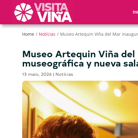
Nota:
este
In
sitio
web
incluye
Home
/
Notícias
/
Museo Artequin Viña del Mar inaugur
un
sistema
Museo Artequin Viña del 
de
museográfica y nueva sal
accesibilidad.
Presione
13 maio, 2026
|
Notícias
Control-
F11
para
ajustar
el
sitio
web
a
las