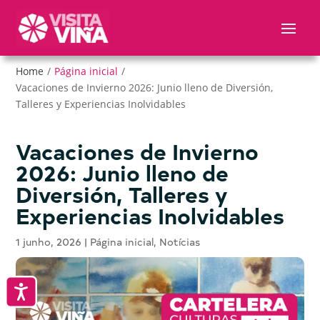
Nota:
este
sitio
web
Home
/
Página inicial
/
incluye
Vacaciones de Invierno 2026: Junio lleno de Diversión,
un
Talleres y Experiencias Inolvidables
sistema
de
accesibilidad.
Vacaciones de Invierno
2026: Junio lleno de
Diversión, Talleres y
Experiencias Inolvidables
1 junho, 2026
|
Página inicial
,
Notícias
Accesibilidad