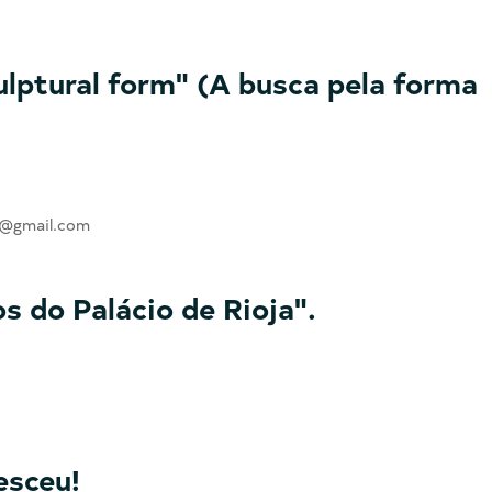
lptural form" (A busca pela forma
ra@gmail.com
s do Palácio de Rioja".
esceu!