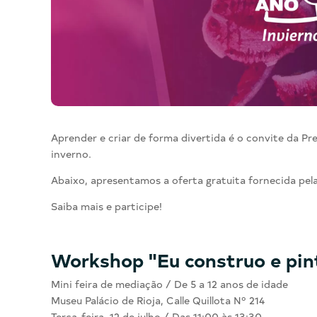
personas
con
discapacidad
visual
que
están
usando
un
lector
Aprender e criar de forma divertida é o convite da Pre
de
inverno.
pantalla;
Presione
Abaixo, apresentamos a oferta gratuita fornecida pela
Control-
Saiba mais e participe!
F10
para
abrir
Workshop "Eu construo e pinto
un
menú
Mini feira de mediação / De 5 a 12 anos de idade
de
Museu Palácio de Rioja, Calle Quillota Nº 214
accesibilidad.
Terça-feira, 12 de julho / Das 11:00 às 13:30