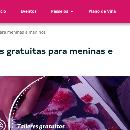
ício
Eventos
Passeios
Plano de Viña
 para meninas e meninos
as gratuitas para meninas e