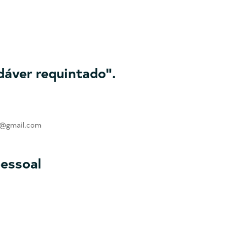
dáver requintado".
ra@gmail.com
essoal