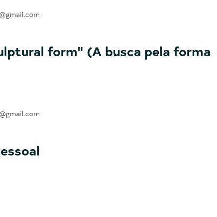
ra@gmail.com
lptural form" (A busca pela forma
ra@gmail.com
essoal