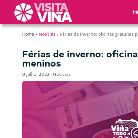
Nota:
este
In
sitio
web
incluye
Home
/
Notícias
/
Férias de inverno: oficinas gratuitas
un
sistema
Férias de inverno: oficin
de
meninos
accesibilidad.
Presione
8 julho, 2022
|
Notícias
Control-
F11
para
ajustar
el
sitio
web
a
las