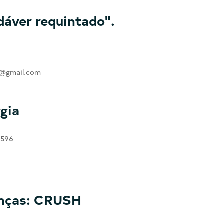
dáver requintado".
ra@gmail.com
gia
 596
ianças: CRUSH