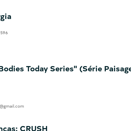
gia
 596
odies Today Series" (Série Paisag
ra@gmail.com
ianças: CRUSH