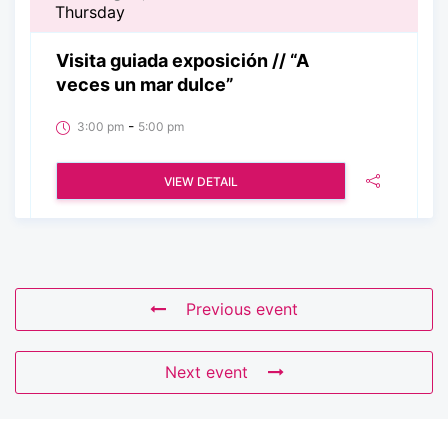
Thursday
Visita guiada exposición // “A
veces un mar dulce”
-
3:00 pm
5:00 pm
VIEW DETAIL
Previous event
Next event