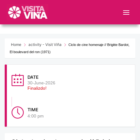
Nota:
este
sitio
web
incluye
un
Home
activity - Visit Viña
Ciclo de cine homenaje // Brigitte Bardot,
sistema
El boulevard del ron (1971)
de
accesibilidad.
DATE
30-June-2026
Finalizdo!
TIME
4:00 pm