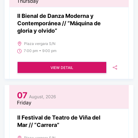
Thursday
II Bienal de Danza Moderna y
Contemporánea // “Máquina de
gloria y olvido”
Plaza vergara S/N
-
7:00 pm
9:00 pm
VIEW DETAIL
07
August, 2026
Friday
II Festival de Teatro de Viña del
Mar // “Carrera”
Plaza vergara S/N