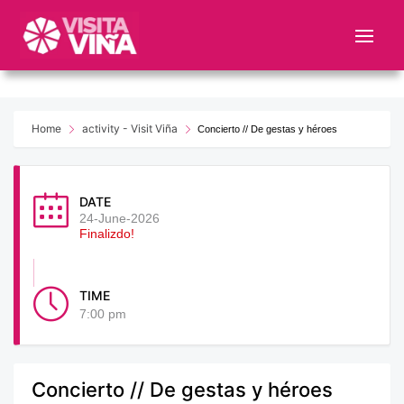
Nota:
este
sitio
web
incluye
un
Home
activity - Visit Viña
Concierto // De gestas y héroes
sistema
de
accesibilidad.
DATE
24-June-2026
Finalizdo!
TIME
7:00 pm
Concierto // De gestas y héroes