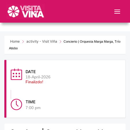
Nota:
este
sitio
web
incluye
un
Home
activity - Visit Viña
Concierto | Orquesta Marga Marga, Trío
sistema
Atisbo
de
accesibilidad.
DATE
18-April-2026
Finalizdo!
TIME
7:00 pm