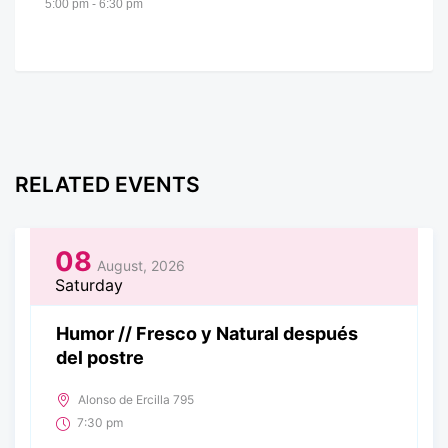
5:00 pm - 6:30 pm
RELATED EVENTS
08
August, 2026
Saturday
Humor // Fresco y Natural después
del postre
Alonso de Ercilla 795
7:30 pm