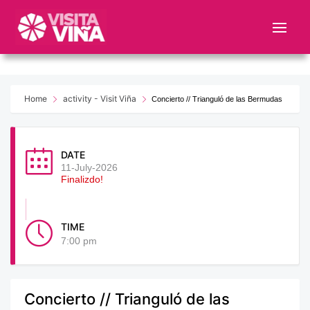
Nota:
este
sitio
web
incluye
un
Home
activity - Visit Viña
Concierto // Trianguló de las Bermudas
sistema
de
accesibilidad.
DATE
11-July-2026
Finalizdo!
TIME
7:00 pm
Concierto // Trianguló de las