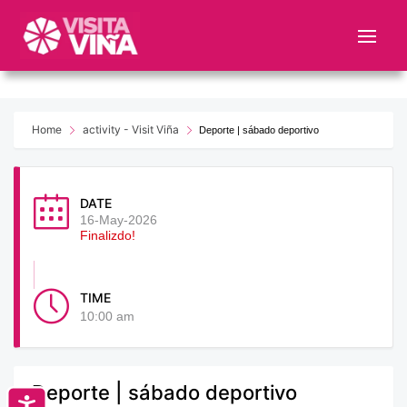
Nota:
este
sitio
web
incluye
un
Home
activity - Visit Viña
Deporte | sábado deportivo
sistema
de
accesibilidad.
DATE
16-May-2026
Finalizdo!
TIME
10:00 am
Deporte | sábado deportivo
Accesibilidad