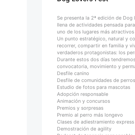
personas
con
discapacidad
Se presenta la 2ª edición de Dog L
visual
llena de actividades pensada para
que
uno de los lugares más atractivos 
están
Un punto estratégico, natural y con
usando
recorrer, compartir en familia y vi
un
verdaderos protagonistas: los per
lector
Durante estos dos días tendremos 
de
convocatoria, movimiento y perma
pantalla;
Desfile canino
Presione
Desfile de comunidades de perro
Control-
Estudio de fotos para mascotas
F10
Adopción responsable
para
Animación y concursos
abrir
Premios y sorpresas
un
Premio al perro más longevo
menú
Clases de adiestramiento express
de
Demostración de agility
accesibilidad.