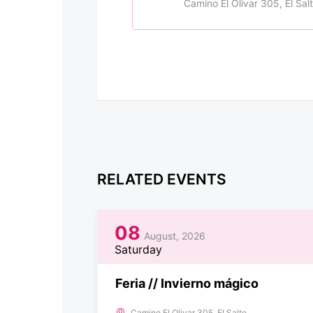
Camino El Olivar 305, El Sal
RELATED EVENTS
08
August, 2026
Saturday
Feria // Invierno mágico
Camino El Olivar 305, El Salto