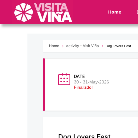
Nota:
este
Home
sitio
web
incluye
un
sistema
Home
activity - Visit Viña
Dog Lovers Fest
de
accesibilidad.
Presione
Control-
DATE
F11
30 - 31-May-2026
Finalizdo!
para
ajustar
el
sitio
web
a
las
Dog Lovers Fest