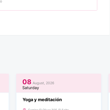
to
08
August, 2026
Saturday
Yoga y meditación
Camino El Olivar 305, El Salto