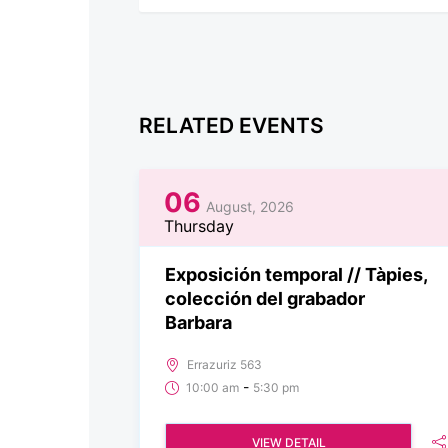
RELATED EVENTS
06
August, 2026
Thursday
Exposición temporal // Tàpies,
colección del grabador
Barbara
Errazuriz 563
-
10:00 am
5:30 pm
VIEW DETAIL