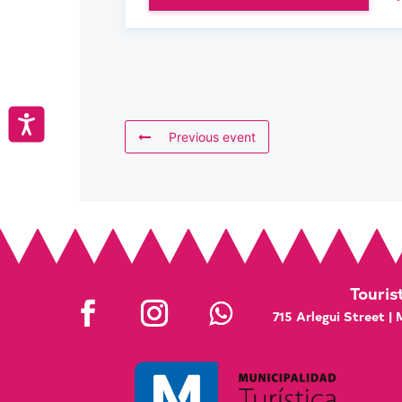
Accesibilidad
Previous event
Touris
715 Arlegui Street |