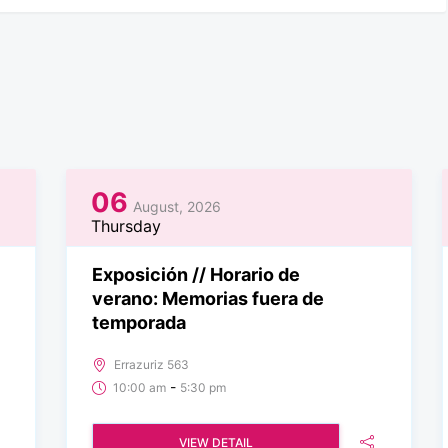
06
August, 2026
Thursday
Exposición // Horario de
verano: Memorias fuera de
temporada
Errazuriz 563
-
10:00 am
5:30 pm
VIEW DETAIL