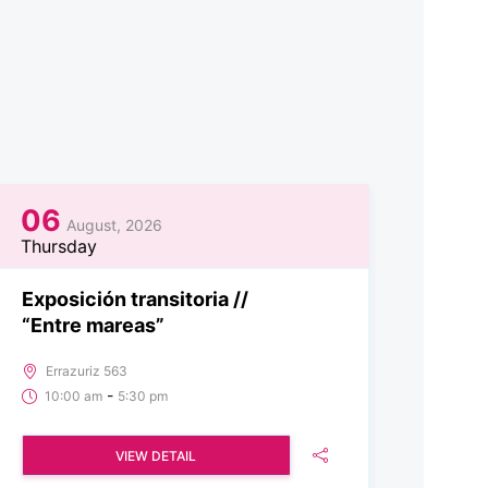
06
August, 2026
Thursday
Exposición transitoria //
“Entre mareas”
Errazuriz 563
-
10:00 am
5:30 pm
VIEW DETAIL