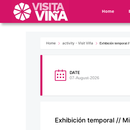
Nota:
este
Home
sitio
web
incluye
un
sistema
Home
activity - Visit Viña
Exhibición temporal //
de
accesibilidad.
Presione
Control-
DATE
F11
07-August-2026
para
ajustar
el
sitio
web
a
Exhibición temporal // M
las