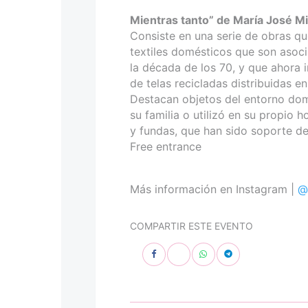
personas
con
Mientras tanto” de María José Mi
discapacidad
Consiste en una serie de obras q
visual
textiles domésticos que son asocia
que
la década de los 70, y que ahora i
están
de telas recicladas distribuidas e
usando
Destacan objetos del entorno domé
un
su familia o utilizó en su propio 
lector
y fundas, que han sido soporte d
de
Free entrance
pantalla;
Presione
Más información en Instagram |
@
Control-
F10
para
COMPARTIR ESTE EVENTO
abrir
un
menú
de
accesibilidad.