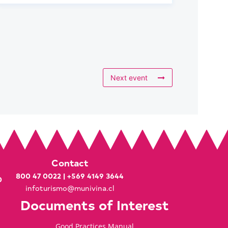
Next event
Contact
800 47 0022
|
+569 4149 3644
0
infoturismo@munivina.cl
Documents of Interest
Good Practices Manual