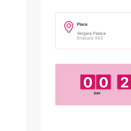
Place
Vergara Palace
Errazuriz 563
0
0
9
9
0
0
9
9
2
2
1
1
DAY