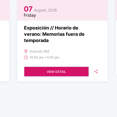
07
August, 2026
Friday
Exposición // Horario de
verano: Memorias fuera de
temporada
Errazuriz 563
-
10:00 am
5:30 pm
VIEW DETAIL