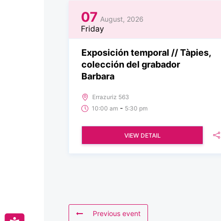
07
August, 2026
Friday
Exposición temporal // Tàpies,
colección del grabador
Barbara
Errazuriz 563
-
10:00 am
5:30 pm
VIEW DETAIL
Previous event