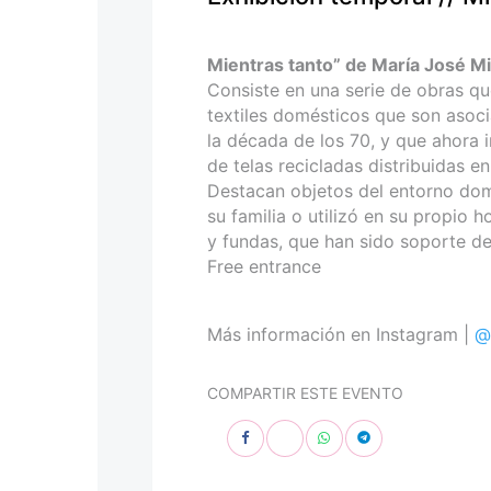
personas
con
discapacidad
Mientras tanto” de María José Mi
visual
Consiste en una serie de obras q
que
textiles domésticos que son asocia
están
la década de los 70, y que ahora i
usando
de telas recicladas distribuidas e
un
Destacan objetos del entorno domé
lector
su familia o utilizó en su propio 
de
y fundas, que han sido soporte d
pantalla;
Free entrance
Presione
Control-
F10
Más información en Instagram |
@
para
abrir
COMPARTIR ESTE EVENTO
un
menú
de
accesibilidad.