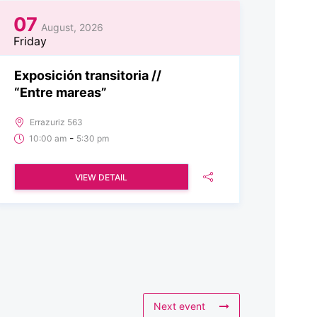
07
August, 2026
Friday
Exposición transitoria //
“Entre mareas”
Errazuriz 563
-
10:00 am
5:30 pm
VIEW DETAIL
Next event