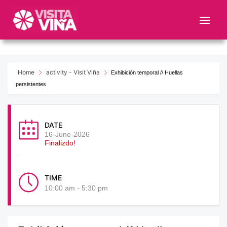
Nota:
este
sitio
web
incluye
un
Home
activity - Visit Viña
Exhibición temporal // Huellas
sistema
persistentes
de
accesibilidad.
DATE
16-June-2026
Finalizdo!
TIME
10:00 am - 5:30 pm