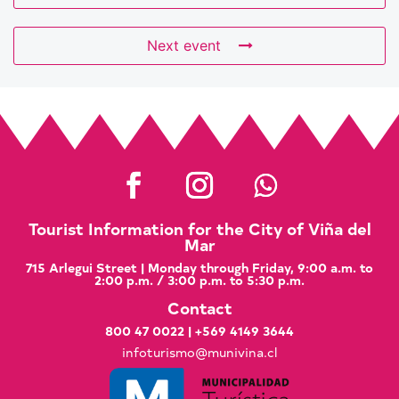
Next event
Tourist Information for the City of Viña del
Mar
715 Arlegui Street | Monday through Friday, 9:00 a.m. to
2:00 p.m. / 3:00 p.m. to 5:30 p.m.
Contact
800 47 0022
|
+569 4149 3644
infoturismo@munivina.cl