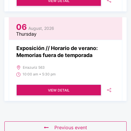
VIEW DETAIL
06
August, 2026
Thursday
Exposición // Horario de verano:
Memorias fuera de temporada
Errazuriz 563
-
10:00 am
5:30 pm
VIEW DETAIL
Previous event