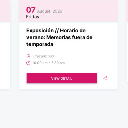
07
August, 2026
Friday
Exposición // Horario de
verano: Memorias fuera de
temporada
Errazuriz 563
-
10:00 am
5:30 pm
VIEW DETAIL