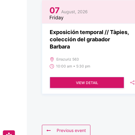
07
August, 2026
Friday
Exposición temporal // Tàpies,
colección del grabador
Barbara
Errazuriz 563
-
10:00 am
5:30 pm
VIEW DETAIL
Previous event