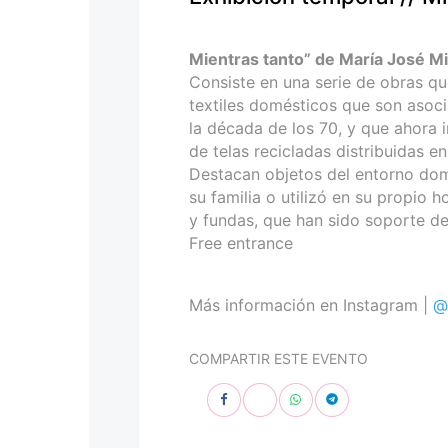
personas
con
discapacidad
Mientras tanto” de María José Mi
visual
Consiste en una serie de obras q
que
textiles domésticos que son asocia
están
la década de los 70, y que ahora i
usando
de telas recicladas distribuidas e
un
Destacan objetos del entorno domé
lector
su familia o utilizó en su propio 
de
y fundas, que han sido soporte d
pantalla;
Free entrance
Presione
Control-
F10
Más información en Instagram |
@
para
abrir
COMPARTIR ESTE EVENTO
un
menú
de
accesibilidad.