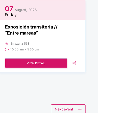
07
August, 2026
Friday
Exposición transitoria //
“Entre mareas”
Errazuriz 563
-
10:00 am
5:30 pm
VIEW DETAIL
Next event