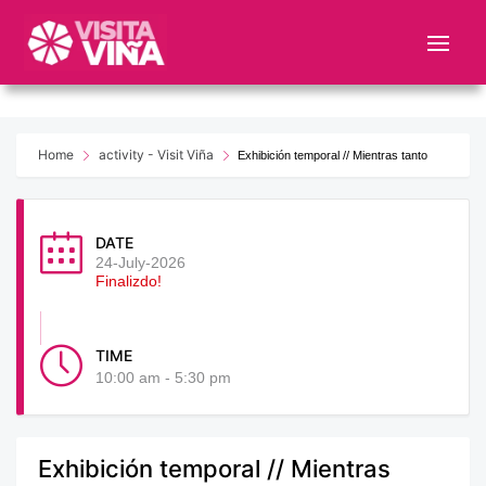
Nota:
este
sitio
web
incluye
un
Home
activity - Visit Viña
Exhibición temporal // Mientras tanto
sistema
de
accesibilidad.
DATE
24-July-2026
Finalizdo!
TIME
10:00 am - 5:30 pm
Exhibición temporal // Mientras