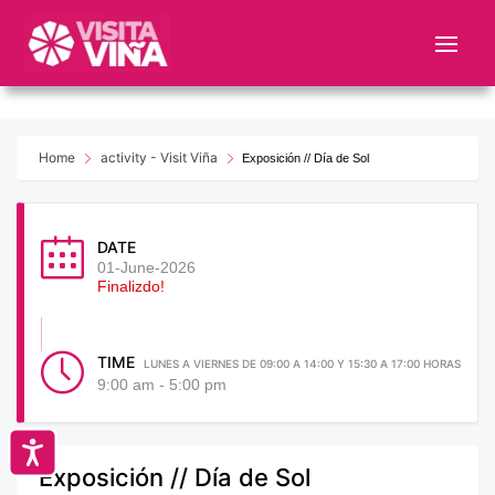
Nota:
este
sitio
web
incluye
un
Home
activity - Visit Viña
Exposición // Día de Sol
sistema
de
accesibilidad.
DATE
01-June-2026
Finalizdo!
TIME
LUNES A VIERNES DE 09:00 A 14:00 Y 15:30 A 17:00 HORAS
9:00 am - 5:00 pm
Accesibilidad
Exposición // Día de Sol