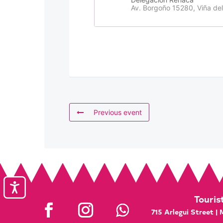
Av. Borgoño 15280, Viña del
Previous event
Accesibilidad
Touris
715 Arlegui Street |