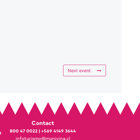
Next event
Contact
800 47 0022
|
+569 4149 3644
0
infoturismo@munivina.cl