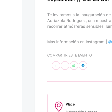
personas
con
discapacidad
Te invitamos a la inauguración de
visual
Adriazola Rodríguez, una muestra 
que
recorrer atmósferas sensibles, l
están
usando
un
Más información en Instagram |
@
lector
de
COMPARTIR ESTE EVENTO
pantalla;
Presione
Control-
F10
para
abrir
un
menú
de
Place
accesibilidad.
Delegación Reñaca