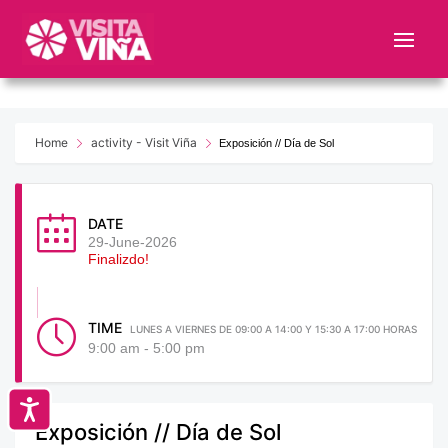
Nota:
este
sitio
web
incluye
un
Home
activity - Visit Viña
Exposición // Día de Sol
sistema
de
accesibilidad.
DATE
29-June-2026
Finalizdo!
TIME
LUNES A VIERNES DE 09:00 A 14:00 Y 15:30 A 17:00 HORAS
9:00 am - 5:00 pm
Accesibilidad
Exposición // Día de Sol