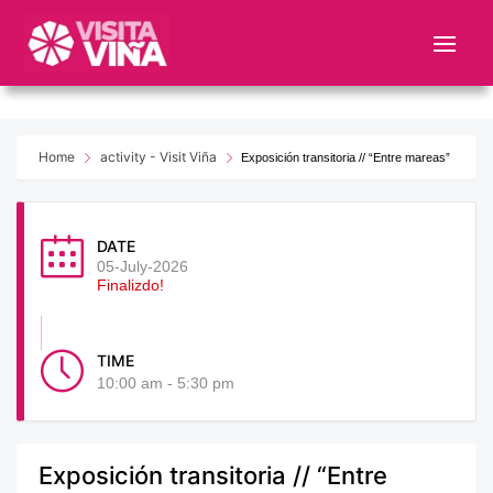
Nota:
este
sitio
web
incluye
un
Home
activity - Visit Viña
Exposición transitoria // “Entre mareas”
sistema
de
accesibilidad.
DATE
05-July-2026
Finalizdo!
TIME
10:00 am - 5:30 pm
Exposición transitoria // “Entre