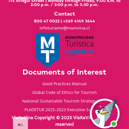
715 Arlegui Street | Monday through Friday, 9:00 a.m. to
2:00 p.m. / 3:00 p.m. to 5:30 p.m.
Contact
800 47 0022
|
+569 4149 3644
infoturismo@munivina.cl
Documents of Interest
Good Practices Manual
Global Code of Ethics for Tourism
National Sustainable Tourism Strategy 2035
PLADETUR 2025–2023 Executive Summary
VisitaVina Copyright © 2025 VisitaVina - All rights
reserved