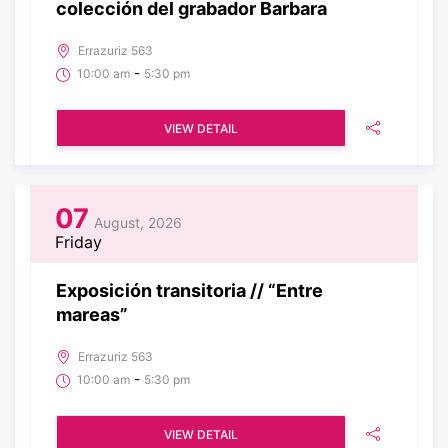
colección del grabador Barbara
Errazuriz 563
-
10:00 am
5:30 pm
VIEW DETAIL
07
August, 2026
Friday
Exposición transitoria // “Entre
mareas”
Errazuriz 563
-
10:00 am
5:30 pm
VIEW DETAIL