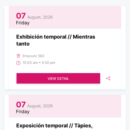
07
August, 2026
Friday
Exhibición temporal // Mientras
tanto
Errazuriz 563
-
10:00 am
5:30 pm
VIEW DETAIL
07
August, 2026
Friday
Exposición temporal // Tàpies,