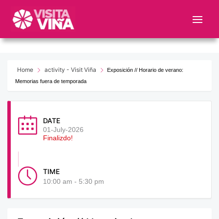
Nota:
este
sitio
web
incluye
un
Home
activity - Visit Viña
Exposición // Horario de verano:
sistema
Memorias fuera de temporada
de
accesibilidad.
DATE
01-July-2026
Finalizdo!
TIME
10:00 am - 5:30 pm