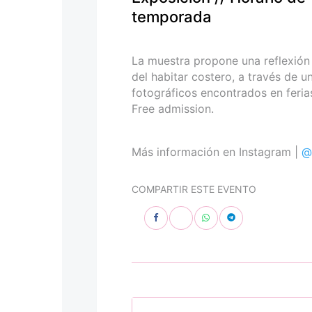
personas
temporada
con
discapacidad
visual
La muestra propone una reflexión 
que
del habitar costero, a través de u
están
fotográficos encontrados en ferias
usando
Free admission.
un
lector
de
Más información en Instagram |
@
pantalla;
Presione
COMPARTIR ESTE EVENTO
Control-
F10
para
abrir
un
menú
de
accesibilidad.