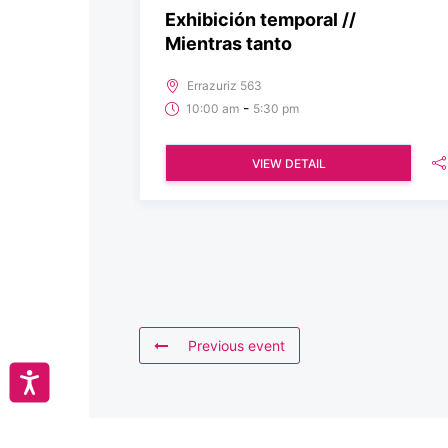
Exhibición temporal //
Mientras tanto
Errazuriz 563
-
10:00 am
5:30 pm
VIEW DETAIL
Previous event
Accesibilidad