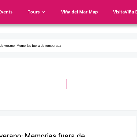
Events
Tours
Viña del Mar Map
VisitaViña 
o de verano: Memorias fuera de temporada
 verano: Memorias fuera de