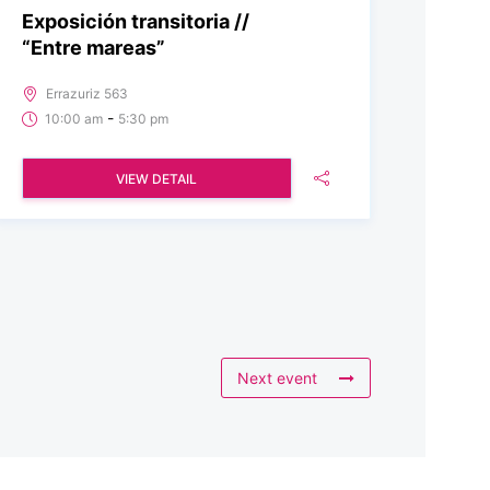
Exposición transitoria //
“Entre mareas”
Errazuriz 563
-
10:00 am
5:30 pm
VIEW DETAIL
Next event