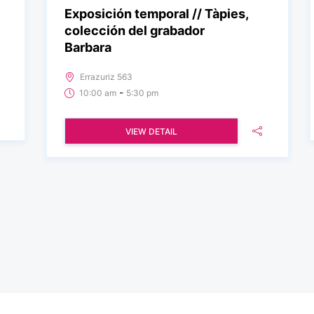
Exposición temporal // Tàpies,
colección del grabador
Barbara
Errazuriz 563
-
10:00 am
5:30 pm
VIEW DETAIL