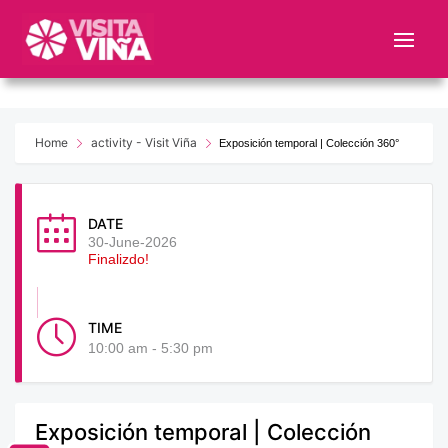
Nota:
este
sitio
web
incluye
un
Home
activity - Visit Viña
Exposición temporal | Colección 360°
sistema
de
accesibilidad.
DATE
30-June-2026
Finalizdo!
TIME
10:00 am - 5:30 pm
Exposición temporal | Colección