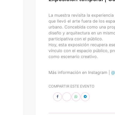
personas
con
discapacidad
La muestra revisita la experiencia
visual
que llevó el arte fuera de los esp
que
urbano. Concebida como una propues
están
diseño y arquitectura en un mismo
usando
participativa con el público.
un
Hoy, esta exposición recupera ese 
lector
vínculo con el espacio público, p
de
como escenario creativo.
pantalla;
Presione
Control-
Más información en Instagram |
@
F10
para
COMPARTIR ESTE EVENTO
abrir
un
menú
de
accesibilidad.