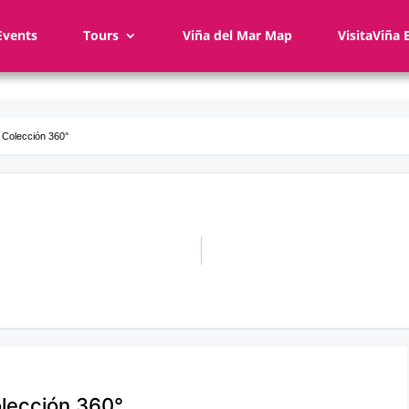
Events
Tours
Viña del Mar Map
VisitaViña 
 Colección 360°
olección 360°