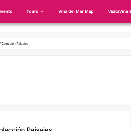
Events
Tours
Viña del Mar Map
VisitaViña 
/ Colección Paisajes
olección Paisajes