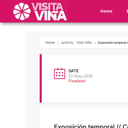
Nota:
este
Home
sitio
web
incluye
un
sistema
Home
activity - Visit Viña
Exposición temporal /
de
accesibilidad.
Presione
Control-
DATE
F11
22-May-2026
Finalizdo!
para
ajustar
el
sitio
web
a
las
Exposición temporal // C