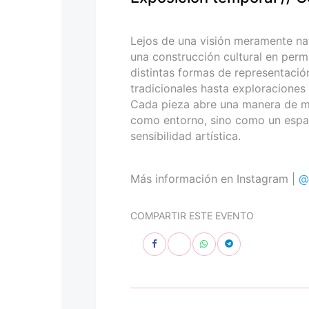
personas
con
discapacidad
Lejos de una visión meramente nat
visual
una construcción cultural en perm
que
distintas formas de representació
están
tradicionales hasta exploracione
usando
Cada pieza abre una manera de mira
un
como entorno, sino como un espac
lector
sensibilidad artística.
de
pantalla;
Presione
Más información en Instagram |
@
Control-
F10
COMPARTIR ESTE EVENTO
para
abrir
un
menú
de
accesibilidad.