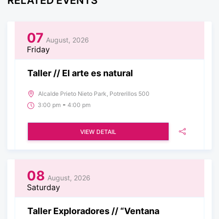
RELATED EVENTS
07
August, 2026
Friday
Taller // El arte es natural
Alcalde Prieto Nieto Park, Potrerillos 500
-
3:00 pm
4:00 pm
VIEW DETAIL
08
August, 2026
Saturday
Taller Exploradores // “Ventana