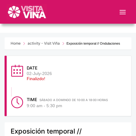
Nota:
este
sitio
web
incluye
un
Home
activity - Visit Viña
Exposición temporal // Ondulaciones
sistema
de
accesibilidad.
DATE
02-July-2026
Finalizdo!
TIME
SÁBADO A DOMINGO DE 10:00 A 18:00 HORAS
9:00 am - 5:30 pm
Exposición temporal //