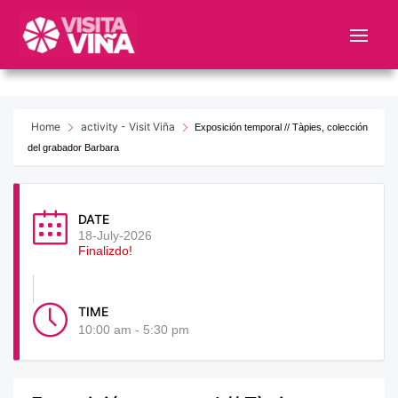
Nota:
este
sitio
web
incluye
un
Home
activity - Visit Viña
Exposición temporal // Tàpies, colección
sistema
del grabador Barbara
de
accesibilidad.
DATE
18-July-2026
Finalizdo!
TIME
10:00 am - 5:30 pm