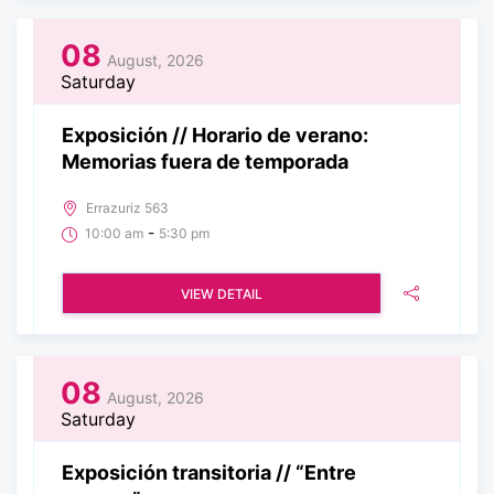
08
August, 2026
Saturday
Exposición // Horario de verano:
Memorias fuera de temporada
Errazuriz 563
-
10:00 am
5:30 pm
VIEW DETAIL
08
August, 2026
Saturday
Exposición transitoria // “Entre