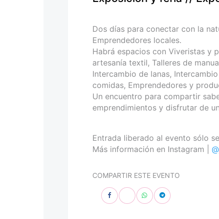
personas
con
discapacidad
Dos días para conectar con la natu
visual
Emprendedores locales.
que
Habrá espacios con Viveristas y p
están
artesanía textil, Talleres de manu
usando
Intercambio de lanas, Intercambio 
un
comidas, Emprendedores y product
lector
Un encuentro para compartir sabe
de
emprendimientos y disfrutar de un
pantalla;
Presione
Control-
Entrada liberado al evento sólo se
F10
Más información en Instagram |
@
para
abrir
COMPARTIR ESTE EVENTO
un
menú
de
accesibilidad.