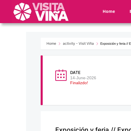
Nota:
este
Home
sitio
web
incluye
un
sistema
Home
activity - Visit Viña
Exposición y feria //
de
accesibilidad.
Presione
Control-
DATE
F11
14-June-2026
Finalizdo!
para
ajustar
el
sitio
web
a
las
Exposición y feria // Ex