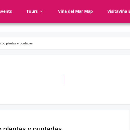
Events
Tours
Viña del Mar Map
VisitaViña 
 Expo plantas y puntadas
po plantas y puntadas