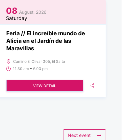
08
August, 2026
Saturday
Feria // El increíble mundo de
Alicia en el Jardín de las
Maravillas
Camino El Olivar 305, El Salto
-
11:30 am
6:00 pm
VIEW DETAIL
Next event