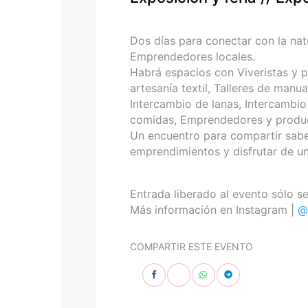
personas
con
discapacidad
Dos días para conectar con la natu
visual
Emprendedores locales.
que
Habrá espacios con Viveristas y p
están
artesanía textil, Talleres de manu
usando
Intercambio de lanas, Intercambio 
un
comidas, Emprendedores y product
lector
Un encuentro para compartir sabe
de
emprendimientos y disfrutar de un
pantalla;
Presione
Control-
Entrada liberado al evento sólo se
F10
Más información en Instagram |
@
para
abrir
COMPARTIR ESTE EVENTO
un
menú
de
accesibilidad.