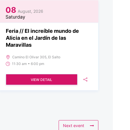
08
August, 2026
Saturday
Feria // El increíble mundo de
Alicia en el Jardín de las
Maravillas
Camino El Olivar 305, El Salto
-
11:30 am
6:00 pm
VIEW DETAIL
Next event