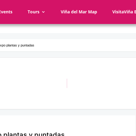
Events
Tours
Viña del Mar Map
VisitaViña 
 Expo plantas y puntadas
po plantas y puntadas