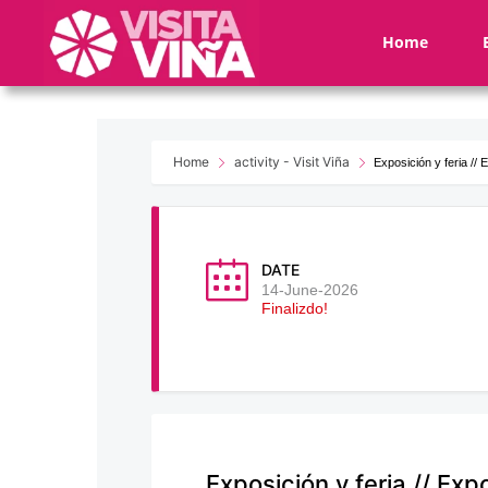
Nota:
este
Home
sitio
web
incluye
un
sistema
Home
activity - Visit Viña
Exposición y feria //
de
accesibilidad.
Presione
Control-
DATE
F11
14-June-2026
Finalizdo!
para
ajustar
el
sitio
web
a
las
Exposición y feria // Ex