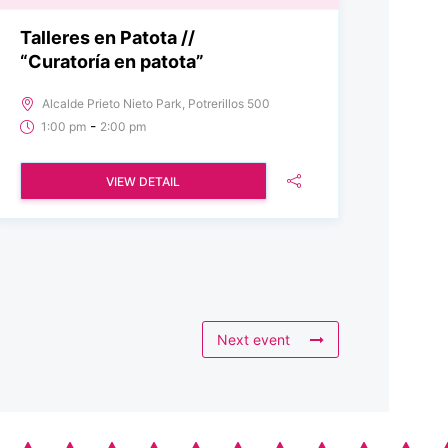
Talleres en Patota //
“Curatoría en patota”
Alcalde Prieto Nieto Park, Potrerillos 500
-
1:00 pm
2:00 pm
VIEW DETAIL
Next event