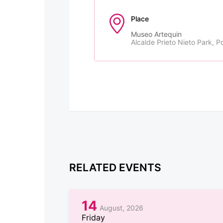
Place
Museo Artequin
Alcalde Prieto Nieto Park, Po
RELATED EVENTS
14
August, 2026
Friday