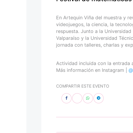
personas
con
discapacidad
En Artequin Viña del muestra y re
visual
videojuegos, la ciencia, la tecnol
que
respuesta. Junto a la Universidad 
están
Valparaíso y la Universidad Técni
usando
jornada con talleres, charlas y ex
un
lector
de
Actividad incluida con la entrada 
pantalla;
Más información en Instagram |
@
Presione
Control-
COMPARTIR ESTE EVENTO
F10
para
abrir
un
menú
de
accesibilidad.