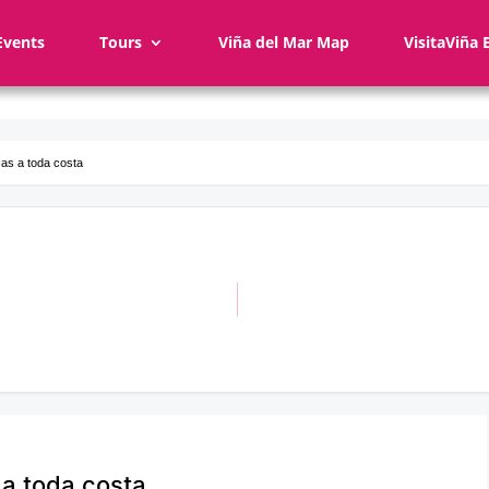
Events
Tours
Viña del Mar Map
VisitaViña 
cas a toda costa
 a toda costa