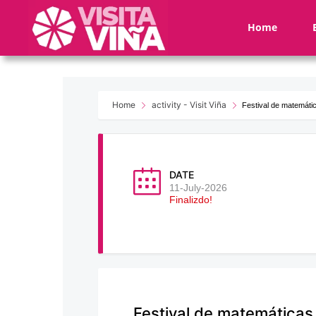
Nota:
este
Home
sitio
web
incluye
un
sistema
Home
activity - Visit Viña
Festival de matemáti
de
accesibilidad.
Presione
Control-
DATE
F11
11-July-2026
Finalizdo!
para
ajustar
el
sitio
web
a
las
Festival de matemáticas