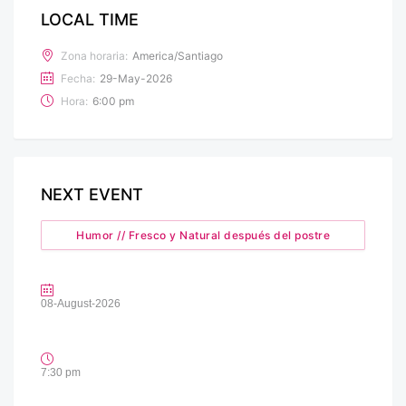
LOCAL TIME
Zona horaria:
America/Santiago
Fecha:
29-May-2026
Hora:
6:00 pm
NEXT EVENT
Humor // Fresco y Natural después del postre
08-August-2026
7:30 pm