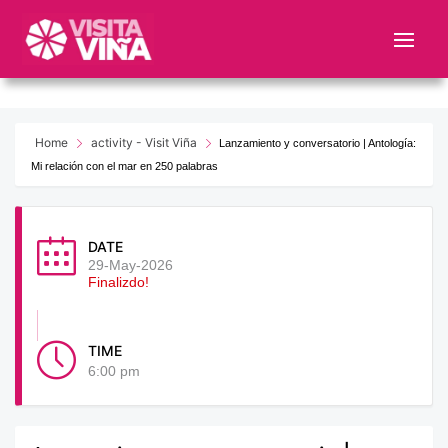
Nota:
este
sitio
web
incluye
un
Home
activity - Visit Viña
Lanzamiento y conversatorio | Antología:
sistema
Mi relación con el mar en 250 palabras
de
accesibilidad.
DATE
29-May-2026
Finalizdo!
TIME
6:00 pm