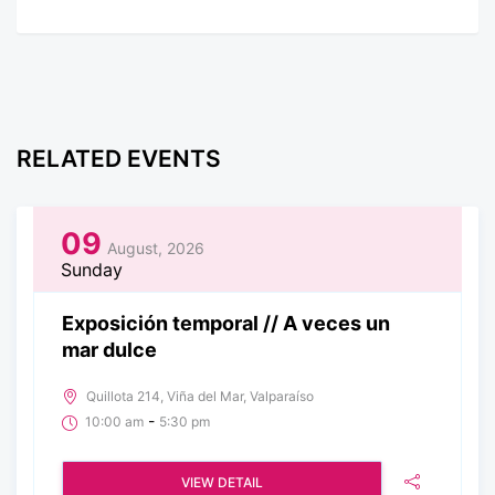
RELATED EVENTS
09
August, 2026
Sunday
Exposición temporal // A veces un
mar dulce
Quillota 214, Viña del Mar, Valparaíso
-
10:00 am
5:30 pm
VIEW DETAIL